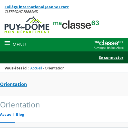
Panneau de gestion des cookies
Collège international Jeanne D'Arc
Menu de la rubrique
Contenu
CLERMONT-FERRAND
MENU
Se connecter
Vous êtes ici :
Accueil
›
Orientation
Orientation
Orientation
Accueil
Blog