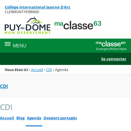
Panneau de gestion des cookies
Collège international Jeanne D'Arc
Menu de la rubrique
Contenu
CLERMONT-FERRAND
MENU
Se connecter
Vous êtes ici :
Accueil
›
CDI
›
Agenda
CDI
CDI
Accueil
Blog
Agenda
Dossiers partagés