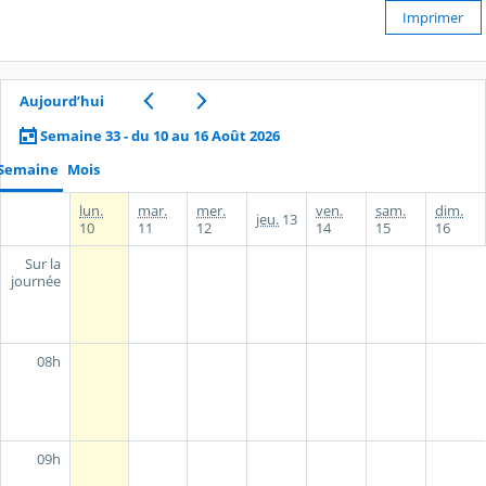
Imprimer
Aujourd’hui
Semaine 33 - du 10 au 16 Août 2026
Semaine
Mois
lun.
mar.
mer.
ven.
sam.
dim.
jeu.
13
10
11
12
14
15
16
Sur la
journée
08h
09h